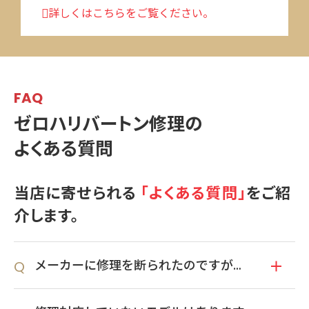
詳しくはこちらをご覧ください。
配送
TEP
02
配送業者の集荷サービスなどを利用してスーツケースを発
送してください（元払い）。当店でお預かり後、状態を確
認してから最終的なお見積もりを決定します。お見積もり
FAQ
に同意していただけましたら、修理開始です。
ゼロハリバートン修理の
よくある質問
ご返却
TEP
03
修理完了後、当店より修理代金代引き・配送料着払いでス
当店に寄せられる
「よくある質問」
をご紹
ーツケースを発送します（最短でお預かり当日）。なお修
介します。
理代金が合計1万円以上の場合、返送料と代引き手数料は当
店が負担いたします。
メーカーに修理を断られたのですが…