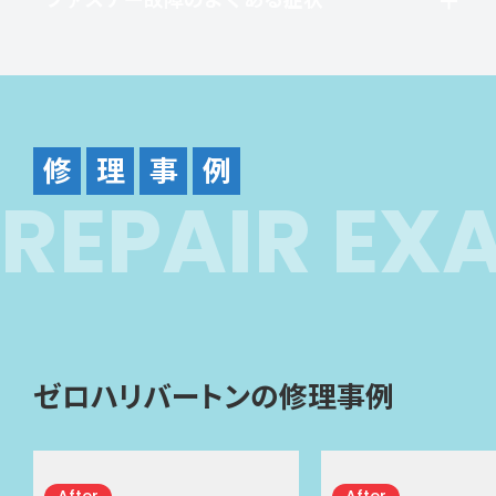
修
理
事
例
R
E
P
A
I
R
E
X
ゼロハリバートンの修理事例