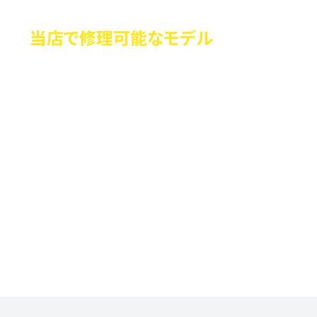
当店で修理可能なモデル
当店はゼロハリバートンの「全モデル」に対応し
ています。よくあるキャスターのトラブルはもち
ろん、ハンドルやロック部分、ジッパーなど、あ
らゆるパーツの修理が可能です。
「原型をとどめないほど極端な破損」でない限
り、対応できる可能性があります。もちろん粗悪
な社外パーツなどは使用していないため、安心し
てお任せください。