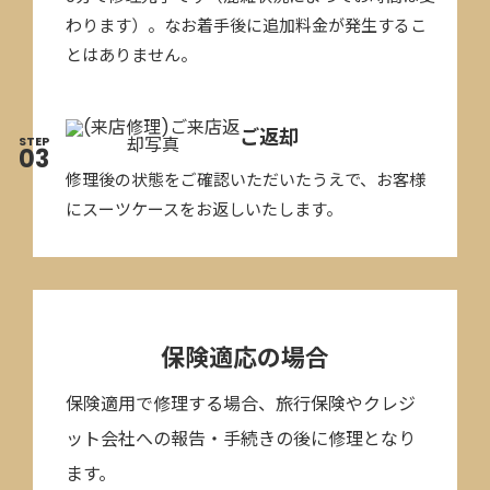
わります）。なお着手後に追加料金が発生するこ
とはありません。
ご返却
STEP
03
修理後の状態をご確認いただいたうえで、お客様
にスーツケースをお返しいたします。
無料相談・見積り
TEP
01
保険適応の場合
電話・メール・LINE等でキャスターの破損状態や症状をお
伝えください（状態を正確に把握するため写真等を確認し
保険適用で修理する場合、旅行保険やクレジ
ますので、メールやLINEでのお問合せがスムーズです）。
ット会社への報告・手続きの後に修理となり
状態確認後、お見積もりをお伝えします。
ます。