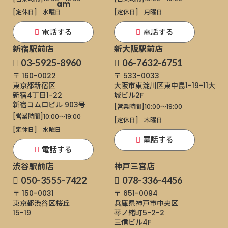
[定休日]
水曜日
[定休日]
月曜日
電話する
電話する
新宿駅前店
新大阪駅前店
03-5925-8960
06-7632-6751
〒 160-0022
〒 533-0033
東京都新宿区
大阪市東淀川区東中島1-19-11
大
新宿4丁目1−22
城ビル2F
新宿コムロビル 903号
[営業時間]
10:00～19:00
[営業時間]
10:00～19:00
[定休日]
木曜日
[定休日]
水曜日
電話する
電話する
渋谷駅前店
神戸三宮店
050-3555-7422
078-336-4456
〒 150-0031
〒 651-0094
東京都渋谷区桜丘
兵庫県神戸市中央区
15-19
琴ノ緒町5-2-2
三信ビル4F