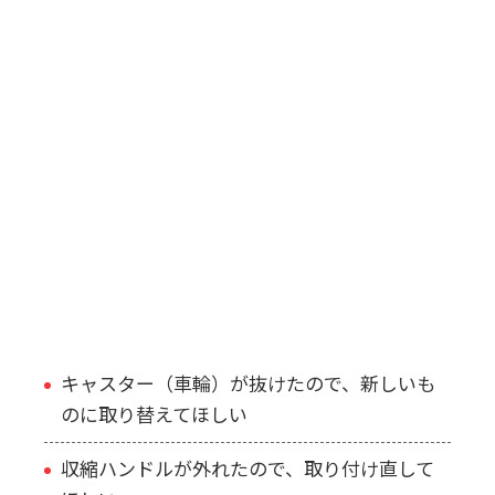
ゼロハリバートンでよくある修理依
頼
ゼロハリバートンといえば、アルミニウムケースの代名
詞。「非常に頑丈」というイメージを持たれますが、そ
れでもハードな使い方をされることが多いスーツケース
に故障や破損は付きものです。
当店に持ち込まれるゼロハリバートンの場合、以下のよ
うな依頼をいただくことがよくあります。
キャスター（車輪）が抜けたので、新しいも
のに取り替えてほしい
収縮ハンドルが外れたので、取り付け直して