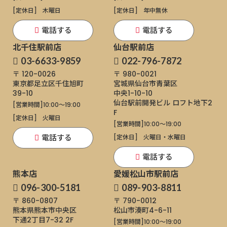
[定休日]
木曜日
[定休日]
年中無休
電話する
電話する
北千住駅前店
仙台駅前店
03-6633-9859
022-796-7872
〒 120-0026
〒 980-0021
東京都足立区千住旭町
宮城県仙台市青葉区
39-10
中央1-10-10
仙台駅前開発ビル ロフト地下2
[営業時間]
10:00～19:00
F
[定休日]
火曜日
[営業時間]
10:00～19:00
電話する
[定休日]
火曜日・水曜日
電話する
熊本店
愛媛松山市駅前店
096-300-5181
089-903-8811
〒 860-0807
〒 790-0012
熊本県熊本市中央区
松山市湊町4-6-11
下通
2丁目7-32 2F
[営業時間]
10:00～19:00