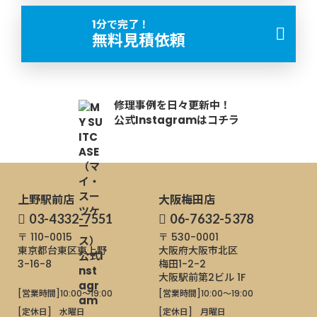
認してから最終的なお見積もりを決定します。お見積もり
1分で完了！
に同意していただけましたら、修理開始です。
無料見積依頼
修理内容確認
TEP
03
修理スーツケースの到着後に、スーツケースの状況を確認
修理事例を日々更新中！
公式Instagramはコチラ
し、具体的な修理内容を改めてご連絡します。①だけで
は、把握出来ないこともありますので最終的な料金や修理
時間はここで決定されます。
上野駅前店
大阪梅田店
ご返却
TEP
03-4332-7551
06-7632-5378
04
修理完了後、当店より修理代金代引き・配送料着払いでス
〒 110-0015
〒 530-0001
東京都台東区東上野
大阪府大阪市北区
ーツケースを発送します（最短でお預かり当日）。なお修
3-16-8
梅田1-2-2
理代金が合計1万円以上の場合、返送料と代引き手数料は当
大阪駅前第2ビル 1F
店が負担いたします。
[営業時間]
10:00～19:00
[営業時間]
10:00～19:00
[定休日]
水曜日
[定休日]
月曜日