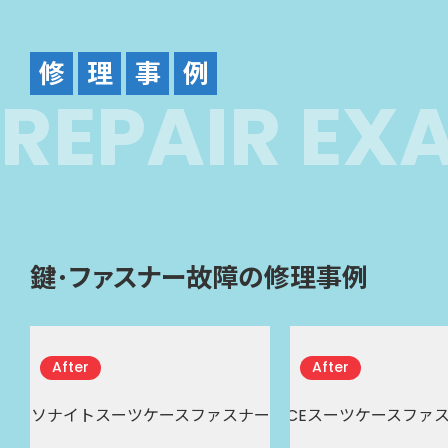
修
理
事
例
R
E
P
A
I
R
E
X
鍵･ファスナー故障の修理事例