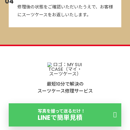
04
修理後の状態をご確認いただいたうえで、お客様
にスーツケースをお返しいたします。
無料相談・お見積り
TEP
01
電話・メール・LINE等でキャスターの破損状態や症状をお
伝えください（状態を正確に把握するため写真等を確認し
ますので、メールやLINEでのお問合せがスムーズです）。
最短10分で解決の
状態確認後、お見積もりをお伝えします。
スーツケース修理サービス
発送
TEP
写真を撮って送るだけ！
02
LINEで簡単見積
配送業者の集荷サービスなどを利用してスーツケースを発
送してください（元払い）。当店でお預かり後、状態を確