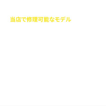
当店で修理可能なモデル
当店はリモワの「全モデル」に対応しています。
よくあるキャスターのトラブルはもちろん、ハン
ドルやロック部分、ジッパーなど、あらゆるパー
ツの修理が可能です。
「原型をとどめないほど極端な破損」でない限
り、対応できる可能性があります。もちろん粗悪
な社外パーツなどは使用していないため、安心し
てお任せください。