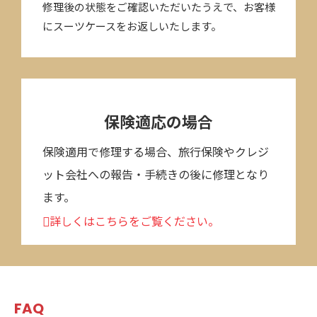
修理後の状態をご確認いただいたうえで、お客様
にスーツケースをお返しいたします。
無料相談・見積り
TEP
01
保険適応の場合
電話・メール・LINE等でキャスターの破損状態や症状をお
伝えください（状態を正確に把握するため写真等を確認し
保険適用で修理する場合、旅行保険やクレジ
ますので、メールやLINEでのお問合せがスムーズです）。
ット会社への報告・手続きの後に修理となり
状態確認後、お見積もりをお伝えします。
ます。
詳しくはこちらをご覧ください。
配送
TEP
02
配送業者の集荷サービスなどを利用してスーツケースを発
送してください（元払い）。当店でお預かり後、状態を確
認してから最終的なお見積もりを決定します。お見積もり
FAQ
に同意していただけましたら、修理開始です。