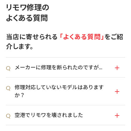
リモワ修理の
よくある質問
ご返却
TEP
03
修理完了後、当店より修理代金代引き・配送料着払いでス
当店に寄せられる
「よくある質問」
をご紹
ーツケースを発送します（最短でお預かり当日）。なお修
介します。
理代金が合計1万円以上の場合、返送料と代引き手数料は当
店が負担いたします。
メーカーに修理を断られたのですが…
修理対応していないモデルはあります
か？
空港でリモワを壊されました