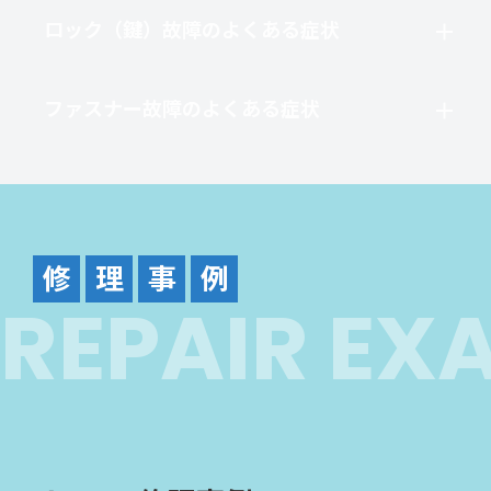
ロック（鍵）故障のよくある症状
ファスナー故障のよくある症状
修
理
事
例
R
E
P
A
I
R
E
X