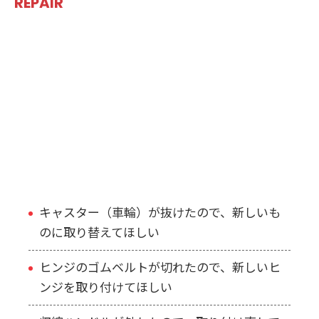
REPAIR
リモワでよくある修理依頼
リモワといえば、アルミニウムケースならではの頑丈さ
が特徴。それでもハードな使い方をされることが多いス
ーツケースに故障や破損は付きものです。
当店に持ち込まれるリモワの場合、以下のような依頼を
いただくことがよくあります。
キャスター（車輪）が抜けたので、新しいも
のに取り替えてほしい
ヒンジのゴムベルトが切れたので、新しいヒ
ンジを取り付けてほしい