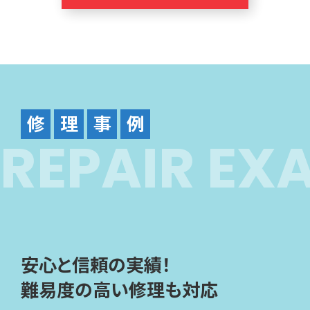
修
理
事
例
R
E
P
A
I
R
E
X
安心と信頼の実績！
難易度の高い修理も対応