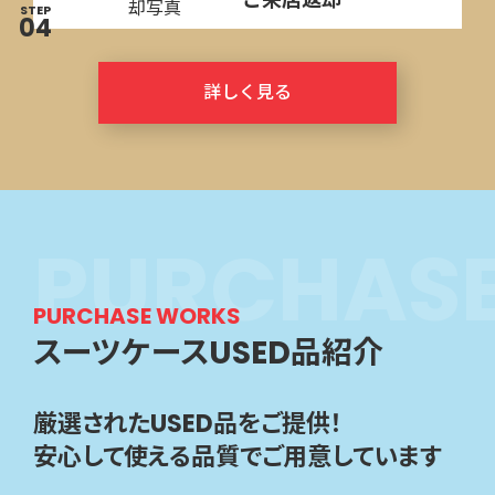
STEP
04
詳しく見る
無料相談・お見積り
TEP
P
U
R
C
H
A
S
01
発送
TEP
02
修理内容確認
PURCHASE WORKS
TEP
03
ご返却
スーツケース
USED品紹介
TEP
04
厳選されたUSED品をご提供！
詳しく見る
安心して使える品質でご用意しています