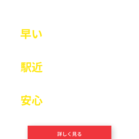
ジャパンクオリティ
という誇り
Point-01
持込み修理で最短10分！
早い
圧倒的な修理スピード
Point-02
どの店舗も駅近なので
駅近
来店がとても楽！
Point-03
安心と信頼の実績！
安心
難易度の高い修理も対応
詳しく見る