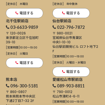
[定休日]
木曜日
[定休日]
年中無休
電話する
電話する
北千住駅前店
仙台駅前店
03-6633-9859
022-796-7872
〒 120-0026
〒 980-0021
東京都足立区千住旭町
宮城県仙台市青葉区
39-10
中央1-10-10
仙台駅前開発ビル ロフト地下2
[営業時間]
10:00～19:00
F
[定休日]
火曜日
[営業時間]
10:00～19:00
電話する
[定休日]
火曜日・水曜日
電話する
熊本店
愛媛松山市駅前店
096-300-5181
089-903-8811
〒 860-0807
〒 790-0012
熊本県熊本市中央区
松山市湊町4-6-11
下通
2丁目7-32 2F
[営業時間]
10:00～19:00