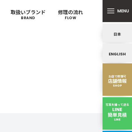
MENU
取扱いブランド
修理の流れ
BRAND
FLOW
日本
ENGLISH
郵送修理の流れ
リバートン
鍵･ファスナーの
プロテカ
キャスター・タイヤ
ALLIBURTON
PROTECA
故障
を交換したい
お店で修理可
店舗情報
SHOP
写真を撮って送る
LINE
簡単見積
ンドウォーカー
ノースフェイス
LINE
トゥミ（スーツケース）の修理
ND WALKER
THE NORTH FACE