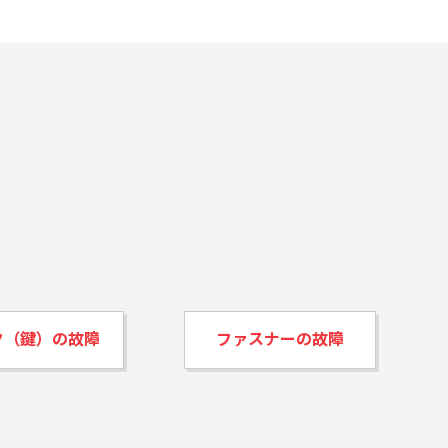
ク（鍵）の故障
ファスナーの故障