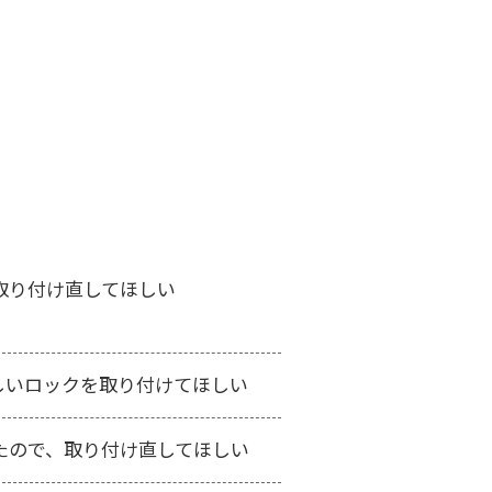
モデルが中心。一見すると破損とは無縁のように見える
のような依頼をいただくことがよくあります。
取り付け直してほしい
しいロックを取り付けてほしい
たので、取り付け直してほしい