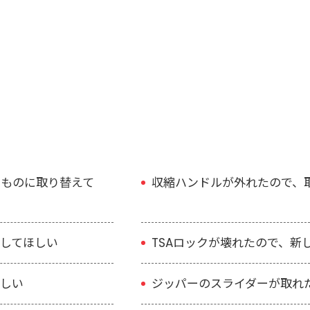
依頼
なソフトケースや、「Tegra-Lite」シリーズなどの頑丈な
破損は付きものです。当店に持ち込まれるトゥミの場合、以下
いものに取り替えて
収縮ハンドルが外れたので、
してほしい
TSAロックが壊れたので、新
ほしい
ジッパーのスライダーが取れ