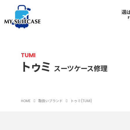
選
サムソナイト
Samsonite
TUMI
トゥミ
グローブ･トロッター
ルイ
キャスター
スーツケース修理
GLOBE-TROTTER
LOUI
アメリカンツーリスター
エース
AMERICANTOURISTE
ACE
R
HOME
取扱いブランド
トゥミ(TUMI)
R