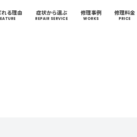
ばれる理由
症状から選ぶ
修理事例
修理料金
FEATURE
REPAIR SERVICE
WORKS
PRICE
トゥミ
TUMI
来店修理の流れ
･ヴィトン
ボディーの
リモワ
ハンドルの
ゼロハ
破損
S VUITTON
RIMOWA
ZERO H
凹み･割れ等
故障
ローロー
無印良品
AWROW
MUJI
イノベーター
レジェ
INNOVATOR
LEAGE