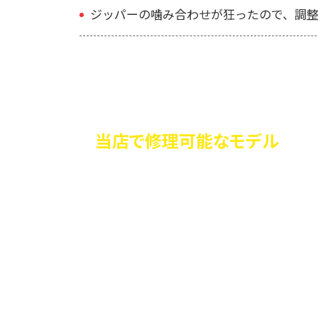
ジッパーの噛み合わせが狂ったので、調
当店で修理可能なモデル
当店はトゥミの「全モデル」に対応してい
の修理が可能です。
「原型をとどめないほど極端な破損」でな
任せください。