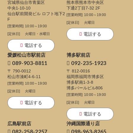
宮城県仙台市青葉区
熊本県熊本市中央区
中央1-10-10
下通
2丁目7-32 2F
仙台駅前開発ビル ロフト地下2
[営業時間]
10:00～19:00
F
[定休日]
火曜日
[営業時間]
10:00～19:00
電話する
[定休日]
火曜日・水曜日
電話する
愛媛松山市駅前店
博多駅前店
089-903-8811
092-235-1923
〒 790-0012
〒 812-0016
松山市湊町4-6-11
福岡県福岡市博多区
博多駅南1-3-8
[営業時間]
10:00～19:00
博多パールビル806
[定休日]
火曜日
[営業時間]
10:00～19:00
電話する
[定休日]
火曜日
電話する
広島駅前店
沖縄国際通り店
082-258-2257
098-963-8265