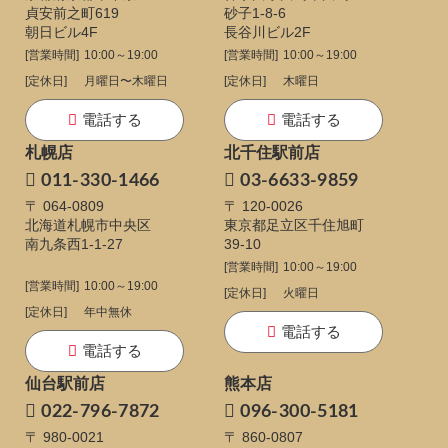
貞安前之町619
砂子1-8-6
朝日ビル4F
長谷川ビル2F
[営業時間]
10:00～19:00
[営業時間]
10:00～19:00
[定休日]
月曜日〜木曜日
[定休日]
木曜日
電話する
電話する
札幌店
北千住駅前店
011-330-1466
03-6633-9859
〒 064-0809
〒 120-0026
北海道札幌市中央区
東京都足立区千住旭町
南九条西1-1-27
39-10
[営業時間]
10:00～19:00
[営業時間]
10:00～19:00
[定休日]
火曜日
[定休日]
年中無休
電話する
電話する
仙台駅前店
熊本店
022-796-7872
096-300-5181
〒 980-0021
〒 860-0807