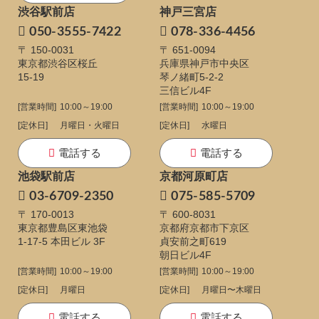
渋谷駅前店
神戸三宮店
050-3555-7422
078-336-4456
〒 150-0031
〒 651-0094
東京都渋谷区桜丘
兵庫県神戸市中央区
15-19
琴ノ緒町5-2-2
三信ビル4F
[営業時間]
10:00～19:00
[営業時間]
10:00～19:00
[定休日]
月曜日・火曜日
[定休日]
水曜日
電話する
電話する
池袋駅前店
京都河原町店
03-6709-2350
075-585-5709
〒 170-0013
〒 600-8031
東京都豊島区東池袋
京都府京都市下京区
1-17-5
本田ビル 3F
貞安前之町619
朝日ビル4F
[営業時間]
10:00～19:00
[営業時間]
10:00～19:00
[定休日]
月曜日
[定休日]
月曜日〜木曜日
電話する
電話する