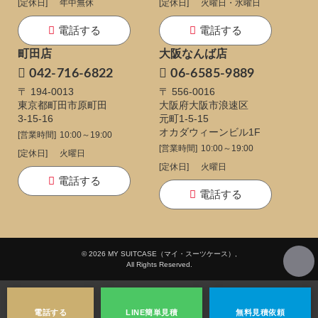
[定休日]
年中無休
[定休日]
火曜日・水曜日
電話する
電話する
町田店
大阪なんば店
042-716-6822
06-6585-9889
〒 194-0013
〒 556-0016
東京都町田市原町田
大阪府大阪市浪速区
3-15-16
元町1-5-15
オカダウィーンビル1F
[営業時間]
10:00～19:00
[営業時間]
10:00～19:00
[定休日]
火曜日
[定休日]
火曜日
電話する
電話する
© 2026 MY SUITCASE（マイ・スーツケース）,
All Rights Reserved.
電話する
LINE
簡単見積
無料
見積依頼