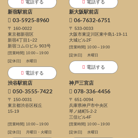
電話する
電話する
新宿駅前店
新大阪駅前店
03-5925-8960
06-7632-6751
〒 160-0022
〒 533-0033
東京都新宿区
大阪市東淀川区東中島1-19-11
新宿4丁目1−22
大城ビル2F
新宿コムロビル 903号
[営業時間]
10:00～19:00
[営業時間]
10:00～19:00
[定休日]
木曜日
[定休日]
水曜日
電話する
電話する
渋谷駅前店
神戸三宮店
050-3555-7422
078-336-4456
〒 150-0031
〒 651-0094
東京都渋谷区桜丘
兵庫県神戸市中央区
15-19
琴ノ緒町5-2-2
三信ビル4F
[営業時間]
10:00～19:00
[営業時間]
10:00～19:00
[定休日]
月曜日・火曜日
[定休日]
水曜日