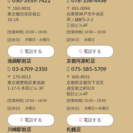
050-3555-7422
078-336-4456
〒 150-0031
〒 651-0094
東京都渋谷区桜丘
兵庫県神戸市中央区
15-19
琴ノ緒町5-2-2
三信ビル4F
[営業時間]
10:00～19:00
[営業時間]
10:00～19:00
[定休日]
月曜日・火曜日
[定休日]
水曜日
電話する
電話する
池袋駅前店
京都河原町店
03-6709-2350
075-585-5709
〒 170-0013
〒 600-8031
東京都豊島区東池袋
京都府京都市下京区
1-17-5
本田ビル 3F
貞安前之町619
朝日ビル4F
[営業時間]
10:00～19:00
[営業時間]
10:00～19:00
[定休日]
月曜日
[定休日]
月曜日〜木曜日
電話する
電話する
川崎駅前店
札幌店