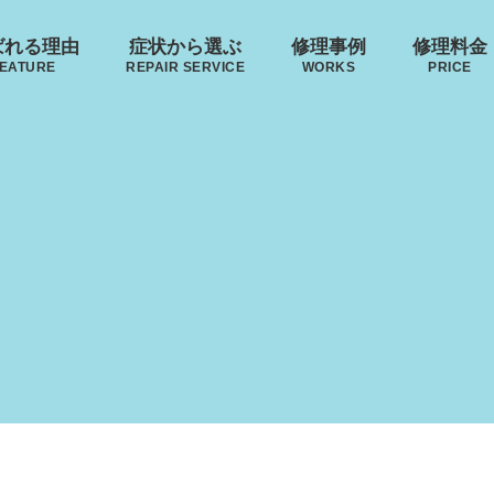
ばれる理由
症状から選ぶ
修理事例
修理料金
EATURE
REPAIR SERVICE
WORKS
PRICE
来店修理の流れ
･ヴィトン
リモワ
トゥミ
ゼロハ
ボディーの
ハンドルの
破損
S VUITTON
RIMOWA
TUMI
ZERO H
凹み･割れ等
故障
ローロー
無印良品
イノベーター
レジェ
AWROW
MUJI
INNOVATOR
LEAGE