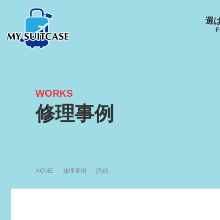
選
F
WORKS
サムソナイト
グローブ･トロッター
ルイ
修理事例
キャスター
Samsonite
GLOBE-TROTTER
LOUI
エース
ACE
R
HOME
修理事例
詳細
アメリカンツーリスタ
ー
AMERICANTOURISTER