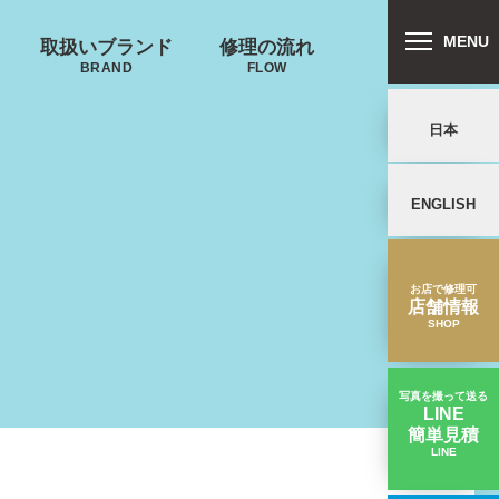
MENU
取扱いブランド
修理の流れ
BRAND
FLOW
日本
ENGLISH
郵送修理の流れ
リバートン
プロテカ
鍵･ファスナーの
キャスター・タ
ALLIBURTON
PROTECA
故障
イヤ
を交換したい
お店で修理可
店舗情報
SHOP
ンドウォーカ
ー
ND WALKER
写真を撮って送る
LINE
簡単見積
ノースフェイス
LINE
ハンドルが２つに割れた｜ゼロハリバートンスーツケース修理実績
THE NORTH FACE