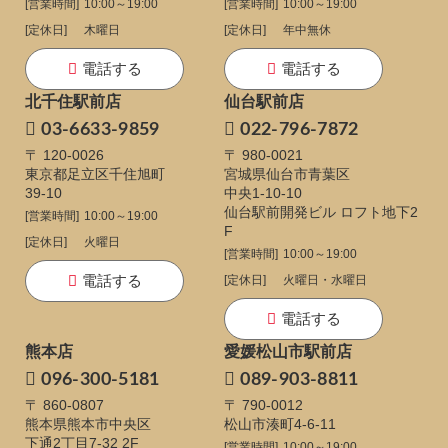
[営業時間]
10:00～19:00
[営業時間]
10:00～19:00
[定休日]
木曜日
[定休日]
年中無休
電話する
電話する
北千住駅前店
仙台駅前店
03-6633-9859
022-796-7872
〒 120-0026
〒 980-0021
東京都足立区千住旭町
宮城県仙台市青葉区
39-10
中央1-10-10
仙台駅前開発ビル ロフト地下2
[営業時間]
10:00～19:00
F
[定休日]
火曜日
[営業時間]
10:00～19:00
電話する
[定休日]
火曜日・水曜日
電話する
熊本店
愛媛松山市駅前店
096-300-5181
089-903-8811
〒 860-0807
〒 790-0012
熊本県熊本市中央区
松山市湊町4-6-11
下通
2丁目7-32 2F
[営業時間]
10:00～19:00