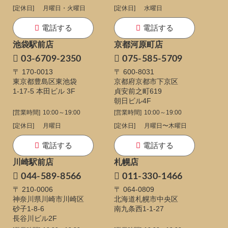
[定休日]
月曜日・火曜日
[定休日]
水曜日
電話する
電話する
池袋駅前店
京都河原町店
03-6709-2350
075-585-5709
〒 170-0013
〒 600-8031
東京都豊島区東池袋
京都府京都市下京区
1-17-5
本田ビル 3F
貞安前之町619
朝日ビル4F
[営業時間]
10:00～19:00
[営業時間]
10:00～19:00
[定休日]
月曜日
[定休日]
月曜日〜木曜日
電話する
電話する
川崎駅前店
札幌店
044-589-8566
011-330-1466
〒 210-0006
〒 064-0809
神奈川県川崎市川崎区
北海道札幌市中央区
砂子1-8-6
南九条西1-1-27
長谷川ビル2F