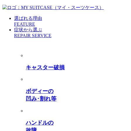
選ばれる理由
FEATURE
症状から選ぶ
REPAIR SERVICE
キャスター破損
ボディーの
凹み･割れ等
ハンドルの
故障