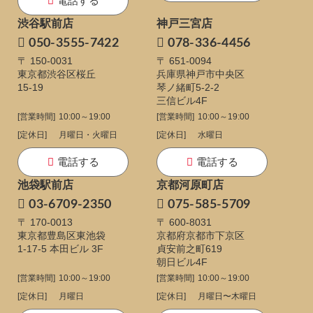
電話する
渋谷駅前店
神戸三宮店
050-3555-7422
078-336-4456
〒 150-0031
〒 651-0094
東京都渋谷区桜丘
兵庫県神戸市中央区
15-19
琴ノ緒町5-2-2
三信ビル4F
[営業時間]
10:00～19:00
[営業時間]
10:00～19:00
[定休日]
月曜日・火曜日
[定休日]
水曜日
電話する
電話する
池袋駅前店
京都河原町店
03-6709-2350
075-585-5709
〒 170-0013
〒 600-8031
東京都豊島区東池袋
京都府京都市下京区
1-17-5
本田ビル 3F
貞安前之町619
朝日ビル4F
[営業時間]
10:00～19:00
[営業時間]
10:00～19:00
[定休日]
月曜日
[定休日]
月曜日〜木曜日