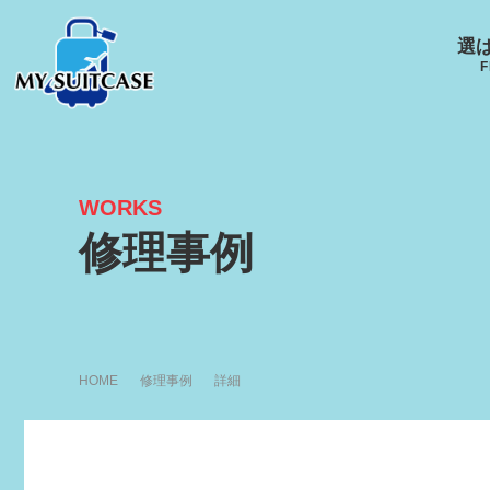
選
F
WORKS
サムソナイト
グローブ･トロッター
ルイ
修理事例
キャスター
Samsonite
GLOBE-TROTTER
LOUI
HOME
修理事例
詳細
アメリカンツーリスタ
エース
ー
ACE
R
AMERICANTOURISTER