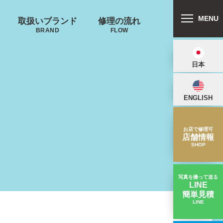
MENU
取扱いブランド
修理の流れ
BRAND
FLOW
日本
ENGLISH
リバートン
プロテカ
鍵･ファスナーの
郵送修理の流れ
キャスター・タ
ALLIBURTON
PROTECA
故障
イヤ
を交換したい
お店で修理可
店舗情報
SHOP
写真を撮って送る
LINE
簡単見積
ンドウォーカ
ノースフェイス
LINE
取っ手のゴムが剝がれてハンドル交換｜スーツケース修理実績
ー
THE NORTH FACE
ND WALKER