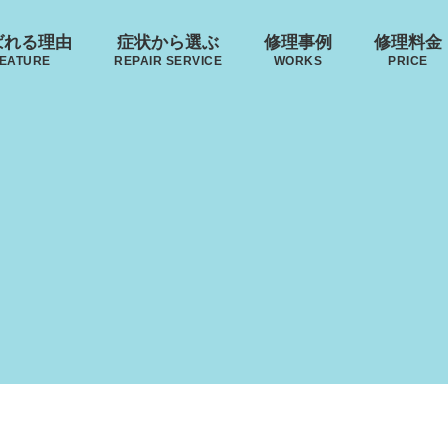
ばれる理由
症状から選ぶ
修理事例
修理料金
EATURE
REPAIR SERVICE
WORKS
PRICE
･ヴィトン
リモワ
トゥミ
ゼロハ
ボディーの
来店修理の流れ
ハンドルの
破損
S VUITTON
RIMOWA
TUMI
ZERO H
凹み･割れ等
故障
ローロー
無印良品
イノベーター
レジェ
AWROW
MUJI
INNOVATOR
LEAGE