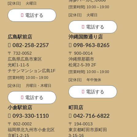
博多パールビル806
[定休日]
火曜日
[営業時間]
10:00～19:00
電話する
[定休日]
火曜日
電話する
広島駅前店
沖縄国際通り店
082-258-2257
098-963-8265
〒 732-0052
〒 900-0014
広島県広島市東区
沖縄県那覇市
光町1-11-5
松尾2-5-39 2F
チサンマンション広島1F
[営業時間]
10:00～19:00
[営業時間]
10:00～19:00
[定休日]
年中無休
[定休日]
月曜日・木曜日
電話する
電話する
小倉駅前店
町田店
093-330-1110
042-716-6822
〒 802-0002
〒 194-0013
福岡県北九州市小倉北区
東京都町田市原町田
京町1-2-15
3-15-16