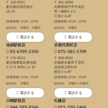
〒 150-0031
〒 651-0094
東京都渋谷区桜丘
兵庫県神戸市中央区
15-19
琴ノ緒町5-2-2
三信ビル4F
[営業時間]
10:00～19:00
[営業時間]
10:00～19:00
[定休日]
月曜日・火曜日
[定休日]
水曜日
電話する
電話する
池袋駅前店
京都河原町店
03-6709-2350
075-585-5709
〒 170-0013
〒 600-8031
東京都豊島区東池袋
京都府京都市下京区
1-17-5
本田ビル 3F
貞安前之町619
朝日ビル4F
[営業時間]
10:00～19:00
[営業時間]
10:00～19:00
[定休日]
月曜日
[定休日]
月曜日〜木曜日
電話する
電話する
川崎駅前店
札幌店
044-589-8566
011-330-1466