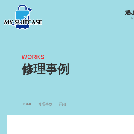
選
F
WORKS
サムソナイト
グローブ･トロッター
ルイ
修理事例
キャスター
Samsonite
GLOBE-TROTTER
LOUI
HOME
修理事例
詳細
アメリカンツーリスタ
エース
ー
ACE
R
AMERICANTOURISTER