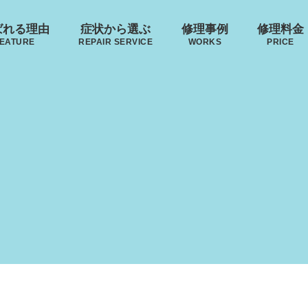
ばれる理由
症状から選ぶ
修理事例
修理料金
EATURE
REPAIR SERVICE
WORKS
PRICE
ゼロハ
ZERO H
･ヴィトン
リモワ
トゥミ
ボディーの
来店修理の流れ
ハンドルの
破損
S VUITTON
RIMOWA
TUMI
凹み･割れ等
故障
無印良品
MUJI
ローロー
イノベーター
レジェ
AWROW
INNOVATOR
LEAGE