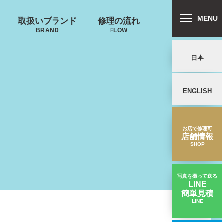
MENU
取扱いブランド
修理の流れ
BRAND
FLOW
日本
リバートン
プロテカ
ALLIBURTON
PROTECA
ENGLISH
鍵･ファスナーの
郵送修理の流れ
キャスター・タ
故障
イヤ
を交換したい
お店で修理可
店舗情報
SHOP
写真を撮って送る
LINE
簡単見積
ンドウォーカ
ノースフェイス
LINE
【収縮ハンドル修理】ハンドルが折れた｜TUMIスーツケース修理実績
ー
THE NORTH FACE
ND WALKER