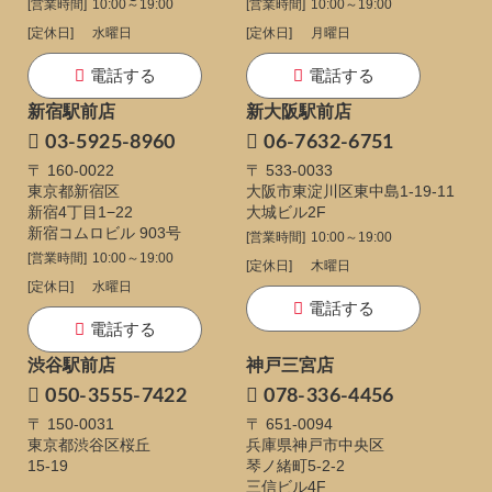
[営業時間]
10:00～19:00
[営業時間]
10:00～19:00
[定休日]
水曜日
[定休日]
月曜日
電話する
電話する
新宿駅前店
新大阪駅前店
03-5925-8960
06-7632-6751
〒 160-0022
〒 533-0033
東京都新宿区
大阪市東淀川区東中島1-19-11
新宿4丁目1−22
大城ビル2F
新宿コムロビル 903号
[営業時間]
10:00～19:00
[営業時間]
10:00～19:00
[定休日]
木曜日
[定休日]
水曜日
電話する
電話する
渋谷駅前店
神戸三宮店
050-3555-7422
078-336-4456
〒 150-0031
〒 651-0094
東京都渋谷区桜丘
兵庫県神戸市中央区
15-19
琴ノ緒町5-2-2
三信ビル4F