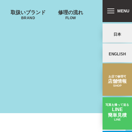
MENU
取扱いブランド
修理の流れ
BRAND
FLOW
日本
ENGLISH
リバートン
プロテカ
鍵･ファスナーの
郵送修理の流れ
キャスター・タ
ALLIBURTON
PROTECA
故障
イヤ
を交換したい
お店で修理可
店舗情報
SHOP
写真を撮って送る
LINE
簡単見積
ンドウォーカ
ノースフェイス
LINE
【ハンドル交換】真ん中から折れた｜無印良品スーツケース修理実績
ー
THE NORTH FACE
ND WALKER