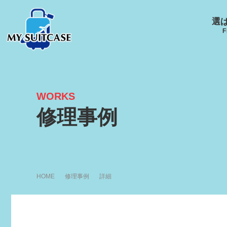
選
F
WORKS
サムソナイト
グローブ･トロッター
ルイ
修理事例
キャスター
Samsonite
GLOBE-TROTTER
LOUI
HOME
修理事例
詳細
アメリカンツーリスタ
エース
ー
ACE
R
AMERICANTOURISTER