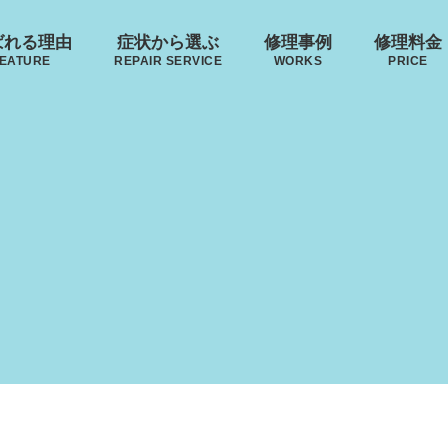
ばれる理由
症状から選ぶ
修理事例
修理料金
EATURE
REPAIR SERVICE
WORKS
PRICE
･ヴィトン
リモワ
トゥミ
ゼロハ
ボディーの
来店修理の流れ
ハンドルの
破損
S VUITTON
RIMOWA
TUMI
ZERO H
凹み･割れ等
故障
ローロー
無印良品
イノベーター
レジェ
AWROW
MUJI
INNOVATOR
LEAGE