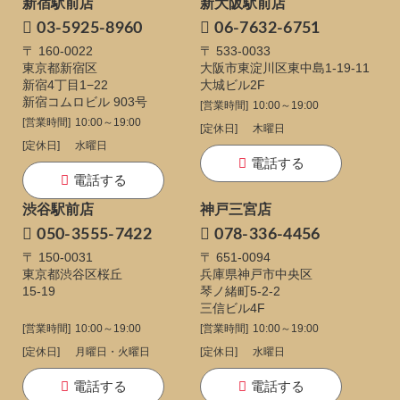
新宿駅前店
新大阪駅前店
03-5925-8960
06-7632-6751
〒 160-0022
〒 533-0033
東京都新宿区
大阪市東淀川区東中島1-19-11
新宿4丁目1−22
大城ビル2F
新宿コムロビル 903号
[営業時間]
10:00～19:00
[営業時間]
10:00～19:00
[定休日]
木曜日
[定休日]
水曜日
電話する
電話する
渋谷駅前店
神戸三宮店
050-3555-7422
078-336-4456
〒 150-0031
〒 651-0094
東京都渋谷区桜丘
兵庫県神戸市中央区
15-19
琴ノ緒町5-2-2
三信ビル4F
[営業時間]
10:00～19:00
[営業時間]
10:00～19:00
[定休日]
月曜日・火曜日
[定休日]
水曜日
電話する
電話する