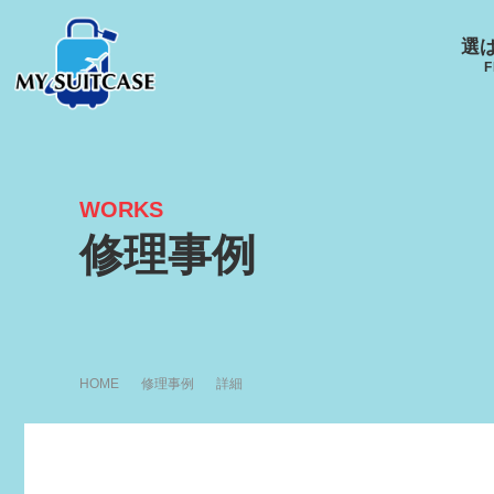
選
F
WORKS
サムソナイト
グローブ･トロッター
ルイ
修理事例
キャスター
Samsonite
GLOBE-TROTTER
LOUI
HOME
修理事例
詳細
アメリカンツーリスタ
エース
ー
ACE
R
AMERICANTOURISTER