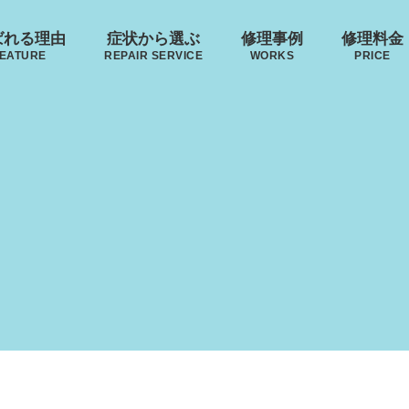
ばれる理由
症状から選ぶ
修理事例
修理料金
EATURE
REPAIR SERVICE
WORKS
PRICE
来店修理の流れ
･ヴィトン
リモワ
トゥミ
ゼロハ
ボディーの
ハンドルの
破損
S VUITTON
RIMOWA
TUMI
ZERO H
凹み･割れ等
故障
ローロー
無印良品
イノベーター
レジェ
【ハンドル交
AWROW
MUJI
INNOVATOR
LEAGE