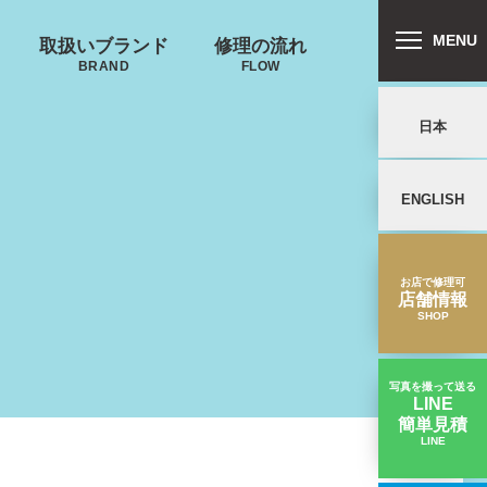
MENU
取扱いブランド
修理の流れ
BRAND
FLOW
日本
ENGLISH
リバートン
プロテカ
鍵･ファスナーの
郵送修理の流れ
キャスター・タ
ALLIBURTON
PROTECA
故障
イヤ
を交換したい
お店で修理可
店舗情報
SHOP
写真を撮って送る
LINE
簡単見積
ンドウォーカ
ノースフェイス
LINE
換】ハンドルが劣化してゴムの部分が割れた｜アメリカンツーリスター修理実績
ー
THE NORTH FACE
ND WALKER