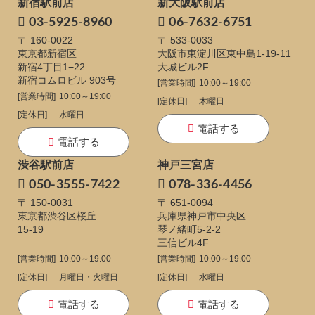
新宿駅前店
新大阪駅前店
03-5925-8960
06-7632-6751
〒 160-0022
〒 533-0033
東京都新宿区
大阪市東淀川区東中島1-19-11
新宿4丁目1−22
大城ビル2F
新宿コムロビル 903号
[営業時間]
10:00～19:00
[営業時間]
10:00～19:00
[定休日]
木曜日
[定休日]
水曜日
電話する
電話する
渋谷駅前店
神戸三宮店
050-3555-7422
078-336-4456
〒 150-0031
〒 651-0094
東京都渋谷区桜丘
兵庫県神戸市中央区
15-19
琴ノ緒町5-2-2
三信ビル4F
[営業時間]
10:00～19:00
[営業時間]
10:00～19:00
[定休日]
月曜日・火曜日
[定休日]
水曜日
電話する
電話する