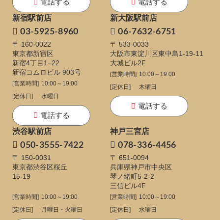
電話する
電話する
新宿駅前店
新大阪駅前店
03-5925-8960
06-7632-6751
〒 160-0022
〒 533-0033
東京都新宿区
大阪市東淀川区東中島1-19-11
新宿4丁目1−22
大城ビル2F
新宿コムロビル 903号
[営業時間]
10:00～19:00
[営業時間]
10:00～19:00
[定休日]
木曜日
[定休日]
水曜日
電話する
電話する
渋谷駅前店
神戸三宮店
050-3555-7422
078-336-4456
〒 150-0031
〒 651-0094
東京都渋谷区桜丘
兵庫県神戸市中央区
15-19
琴ノ緒町5-2-2
三信ビル4F
[営業時間]
10:00～19:00
[営業時間]
10:00～19:00
[定休日]
月曜日・火曜日
[定休日]
水曜日