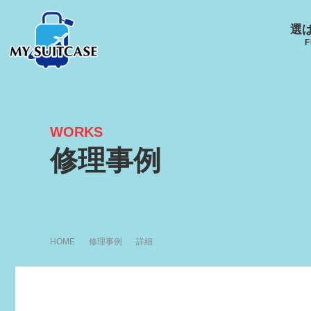
選
F
WORKS
サムソナイト
グローブ･トロッター
ルイ
修理事例
キャスター
Samsonite
GLOBE-TROTTER
LOUI
R
HOME
修理事例
詳細
アメリカンツーリスタ
エース
ー
ACE
AMERICANTOURISTER