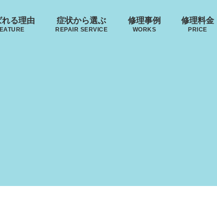
ばれる理由
症状から選ぶ
修理事例
修理料金
EATURE
REPAIR SERVICE
WORKS
PRICE
来店修理の流れ
･ヴィトン
リモワ
トゥミ
ゼロハ
ボディーの
ハンドルの
郵送修理の流れ
破損
S VUITTON
RIMOWA
TUMI
ZERO H
凹み･割れ等
故障
ローロー
無印良品
イノベーター
レジェ
AWROW
MUJI
INNOVATOR
LEAGE