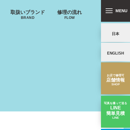
MENU
取扱いブランド
修理の流れ
BRAND
FLOW
日本
ENGLISH
リバートン
プロテカ
鍵･ファスナーの
キャスター・タ
ALLIBURTON
PROTECA
故障
イヤ
を交換したい
お店で修理可
店舗情報
SHOP
ンドウォーカ
ー
ND WALKER
写真を撮って送る
LINE
簡単見積
ノースフェイス
LINE
【ハンドル交換】ハンドルが切れて無くなった｜Cirrusスーツケース修理実績
THE NORTH FACE