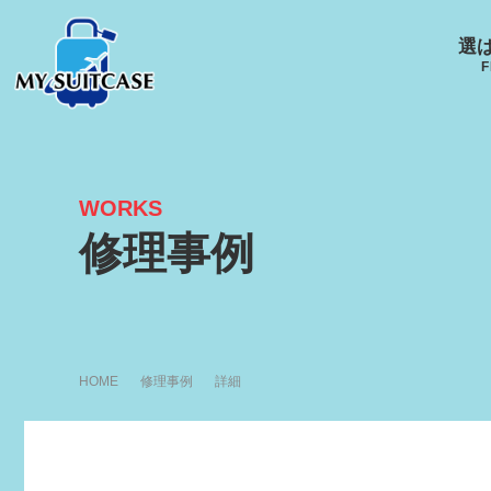
選
F
WORKS
サムソナイト
グローブ･トロッター
ルイ
修理事例
キャスター
Samsonite
GLOBE-TROTTER
LOUI
R
HOME
修理事例
詳細
アメリカンツーリスタ
エース
ー
ACE
AMERICANTOURISTER