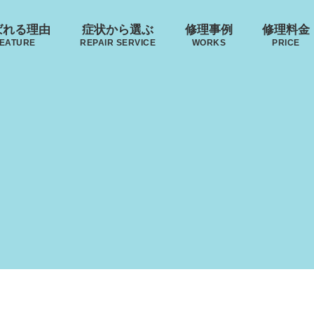
ばれる理由
症状から選ぶ
修理事例
修理料金
EATURE
REPAIR SERVICE
WORKS
PRICE
･ヴィトン
リモワ
トゥミ
ゼロハ
ボディーの
来店修理の流れ
ハンドルの
破損
S VUITTON
RIMOWA
TUMI
ZERO H
凹み･割れ等
故障
ローロー
AWROW
無印良品
イノベーター
レジェ
ハ
MUJI
INNOVATOR
LEAGE