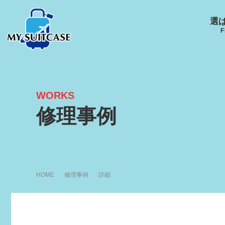
選
F
WORKS
サムソナイト
グローブ･トロッター
ルイ
修理事例
キャスター
Samsonite
GLOBE-TROTTER
LOUI
HOME
修理事例
詳細
アメリカンツーリスタ
エース
ー
ACE
R
AMERICANTOURISTER