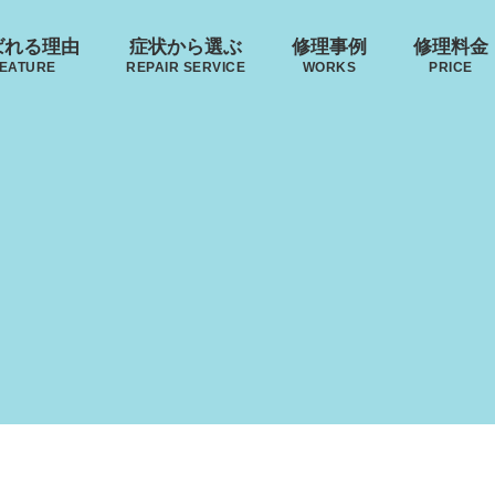
ばれる理由
症状から選ぶ
修理事例
修理料金
EATURE
REPAIR SERVICE
WORKS
PRICE
･ヴィトン
リモワ
トゥミ
ゼロハ
ボディーの
来店修理の流れ
ハンドルの
破損
S VUITTON
RIMOWA
TUMI
ZERO H
凹み･割れ等
故障
ローロー
無印良品
イノベーター
レジェ
AWROW
MUJI
INNOVATOR
LEAGE