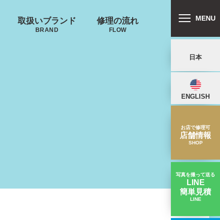
MENU
取扱いブランド
修理の流れ
BRAND
FLOW
日本
ENGLISH
リバートン
プロテカ
鍵･ファスナーの
郵送修理の流れ
キャスター・タ
ALLIBURTON
PROTECA
故障
イヤ
を交換したい
お店で修理可
店舗情報
SHOP
写真を撮って送る
LINE
簡単見積
ンドウォーカ
ノースフェイス
LINE
ゴムの部分に亀裂が入った｜ゼロハリバートンスーツケース修理実績
ー
THE NORTH FACE
ND WALKER