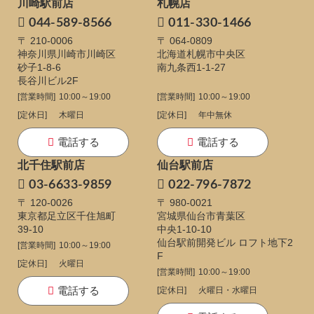
川崎駅前店
札幌店
044-589-8566
011-330-1466
〒 210-0006
〒 064-0809
神奈川県川崎市川崎区
北海道札幌市中央区
砂子1-8-6
南九条西1-1-27
長谷川ビル2F
[営業時間]
10:00～19:00
[営業時間]
10:00～19:00
[定休日]
木曜日
[定休日]
年中無休
電話する
電話する
北千住駅前店
仙台駅前店
03-6633-9859
022-796-7872
〒 120-0026
〒 980-0021
東京都足立区千住旭町
宮城県仙台市青葉区
39-10
中央1-10-10
仙台駅前開発ビル ロフト地下2
[営業時間]
10:00～19:00
F
[定休日]
火曜日
[営業時間]
10:00～19:00
電話する
[定休日]
火曜日・水曜日