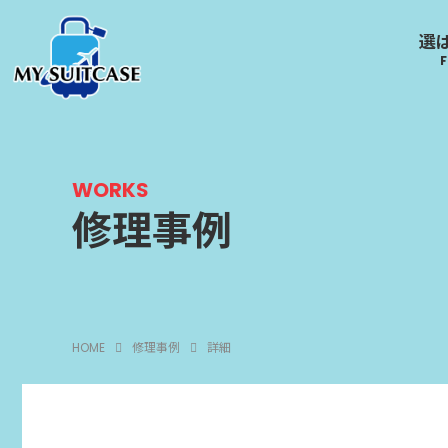
選
サムソナイト
グローブ･トロッター
ルイ
Samsonite
GLOBE-TROTTER
LOUI
WORKS
修理事例
キャスター
アメリカンツーリスター
エース
AMERICANTOURISTE
ACE
R
R
HOME
修理事例
詳細
スポーツブランド
SPORTS BRAND