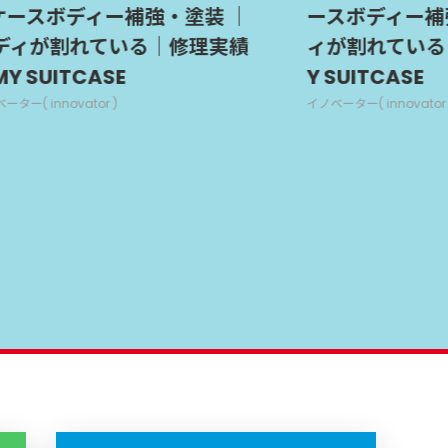
ディー補強・塗装 ｜
ースボディー補強・塗
割れている｜修理実績
ィが割れている｜修理
TCASE
Y SUITCASE
vator )
イノベーター( innovator )