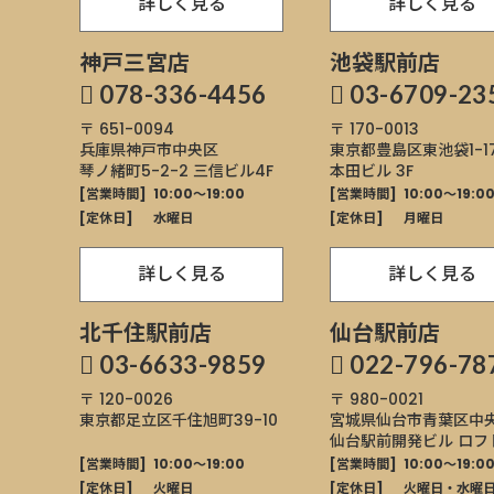
詳しく見る
詳しく見る
神戸三宮店
池袋駅前店
078-336-4456
03-6709-23
〒 651-0094
〒 170-0013
兵庫県神戸市中央区
東京都豊島区東池袋
1-1
琴ノ緒町5-2-2
三信ビル4F
本田ビル 3F
[営業時間]
10:00～19:00
[営業時間]
10:00～19:0
[定休日]
水曜日
[定休日]
月曜日
詳しく見る
詳しく見る
北千住駅前店
仙台駅前店
03-6633-9859
022-796-78
〒 120-0026
〒 980-0021
東京都足立区千住旭町
39-10
宮城県仙台市青葉区
中央
仙台駅前開発ビル ロフ
[営業時間]
10:00～19:00
[営業時間]
10:00～19:0
[定休日]
火曜日
[定休日]
火曜日・水曜