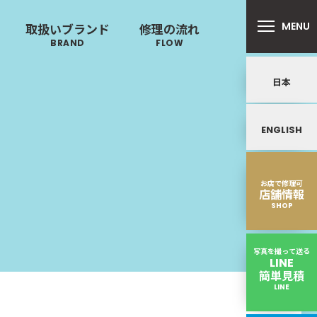
MENU
取扱いブランド
修理の流れ
BRAND
FLOW
日本
リバートン
プロテカ
ALLIBURTON
PROTECA
ENGLISH
鍵･ファスナーの
キャスター・タイヤ
ンドウォーカー
ノースフェイス
故障
を交換したい
ND WALKER
THE NORTH FACE
お店で修理可
店舗情報
SHOP
写真を撮って送る
LINE
簡単見積
LINE
【ボディー補強・塗装】ボディが割れている｜PLUS ONEスーツケース修理実績
取扱いブランド一覧