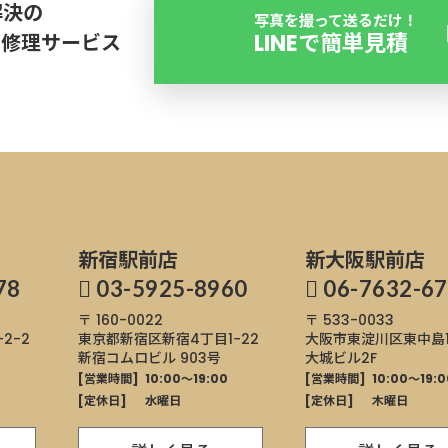
解決の
写真を撮って送るだけ！
LINEで簡単見積
ス修理サービス
新宿駅前店
新大阪駅前店
78
03-5925-8960
06-7632-6
〒 160-0022
〒 533-0033
-2-2
東京都新宿区
新宿4丁目1−22
大阪市東淀川区東中島1-1
新宿コムロビル 903号
大城ビル2F
0
[営業時間]
10:00～19:00
[営業時間]
10:00～19:0
[定休日]
水曜日
[定休日]
木曜日