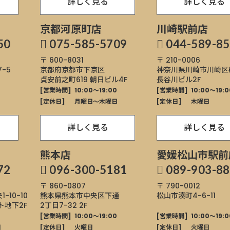
詳しく見る
詳しく見る
京都河原町店
川崎駅前店
50
075-585-5709
044-589-8
〒 600-8031
〒 210-0006
7-5
京都府京都市下京区
神奈川県川崎市川崎区
貞安前之町619
朝日ビル4F
長谷川ビル2F
0
[営業時間]
10:00～19:00
[営業時間]
10:00～19:0
[定休日]
月曜日〜木曜日
[定休日]
木曜日
詳しく見る
詳しく見る
熊本店
愛媛松山市駅前
72
096-300-5181
089-903-8
〒 860-0807
〒 790-0012
1-10-10
熊本県熊本市中央区
下通
松山市湊町4-6-11
ト地下2F
2丁目7-32 2F
0
[営業時間]
10:00～19:00
[営業時間]
10:00～19:0
日
[定休日]
火曜日
[定休日]
火曜日