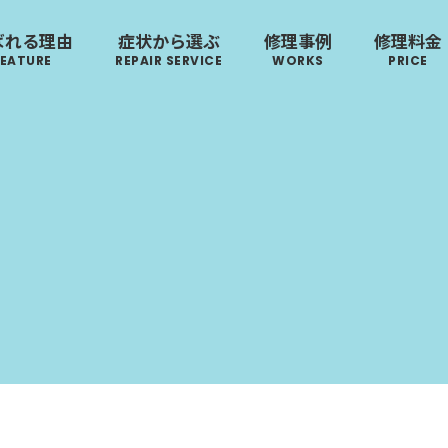
ばれる理由
症状から選ぶ
修理事例
修理料金
FEATURE
REPAIR SERVICE
WORKS
PRICE
･ヴィトン
リモワ
トゥミ
ゼロハ
来店修理の流れ
郵送修理の流れ
S VUITTON
RIMOWA
TUMI
ZERO H
ボディーの
ハンドルの
破損
ローロー
無印良品
イノベーター
レジェ
凹み･割れ等
故障
AWROW
MUJI
INNOVATOR
LEAGE