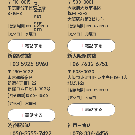
〒 110-0015
〒 530-0001
東京都台東区東上野
大阪府大阪市北区
3-16-8
梅田1-2-2
大阪駅前第2ビル 1F
[営業時間]
10:00～19:00
[営業時間]
10:00～19:00
[定休日]
水曜日
[定休日]
月曜日
電話する
電話する
新宿駅前店
新大阪駅前店
03-5925-8960
06-7632-6751
〒 160-0022
〒 533-0033
東京都新宿区
大阪市東淀川区東中島1-19-11
大
新宿4丁目1−22
城ビル2F
新宿コムロビル 903号
[営業時間]
10:00～19:00
[営業時間]
10:00～19:00
[定休日]
木曜日
[定休日]
水曜日
電話する
電話する
渋谷駅前店
神戸三宮店
050-3555-7422
078-336-4456