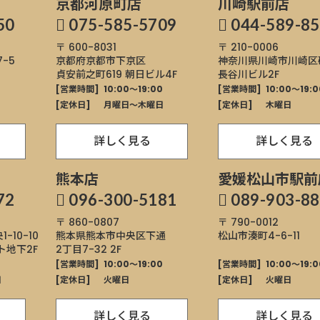
京都河原町店
川崎駅前店
50
075-585-5709
044-589-8
〒 600-8031
〒 210-0006
7-5
京都府京都市下京区
神奈川県川崎市川崎区
貞安前之町619
朝日ビル4F
長谷川ビル2F
0
[営業時間]
10:00～19:00
[営業時間]
10:00～19:0
[定休日]
月曜日〜木曜日
[定休日]
木曜日
詳しく見る
詳しく見る
熊本店
愛媛松山市駅前
72
096-300-5181
089-903-8
〒 860-0807
〒 790-0012
1-10-10
熊本県熊本市中央区
下通
松山市湊町4-6-11
ト地下2F
2丁目7-32 2F
0
[営業時間]
10:00～19:00
[営業時間]
10:00～19:0
日
[定休日]
火曜日
[定休日]
火曜日
詳しく見る
詳しく見る