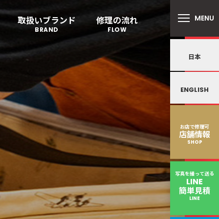
MENU
取扱いブランド
修理の流れ
BRAND
FLOW
日本
リバートン
キャスター・タイヤ
ALLIBURTON
を交換したい
ENGLISH
郵送修理の流れ
鍵･ファスナーの
プロテカ
PROTECA
故障
お店で修理可
店舗情報
SHOP
ンドウォーカー
ノースフェイス
ND WALKER
THE NORTH FACE
写真を撮って送る
LINE
簡単見積
LINE