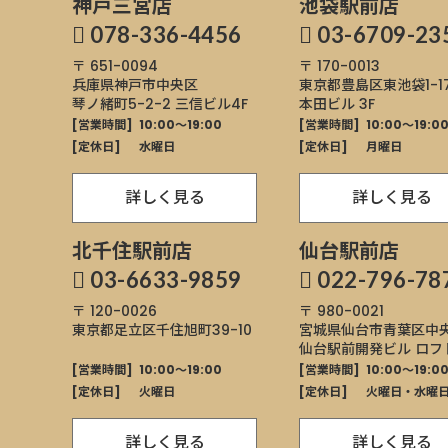
神戸三宮店
池袋駅前店
078-336-4456
03-6709-23
〒 651-0094
〒 170-0013
兵庫県神戸市中央区
東京都豊島区東池袋
1-1
琴ノ緒町5-2-2
三信ビル4F
本田ビル 3F
[営業時間]
10:00～19:00
[営業時間]
10:00～19:0
[定休日]
水曜日
[定休日]
月曜日
詳しく見る
詳しく見る
北千住駅前店
仙台駅前店
03-6633-9859
022-796-78
〒 120-0026
〒 980-0021
東京都足立区千住旭町
39-10
宮城県仙台市青葉区
中央
仙台駅前開発ビル ロフ
[営業時間]
10:00～19:00
[営業時間]
10:00～19:0
[定休日]
火曜日
[定休日]
火曜日・水曜
詳しく見る
詳しく見る