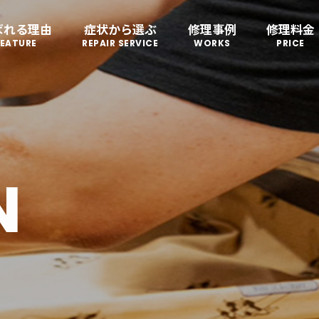
ばれる理由
症状から選ぶ
修理事例
修理料金
FEATURE
REPAIR SERVICE
WORKS
PRICE
･ヴィトン
リモワ
トゥミ
ゼロハ
S VUITTON
RIMOWA
TUMI
ZERO H
来店修理の流れ
ボディーの
ハンドルの
破損
凹み･割れ等
故障
N
ローロー
イノベーター
レジェ
AWROW
INNOVATOR
LEAGE
無印良品
MUJI