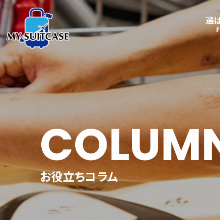
選
グローブ･トロッター
ルイ
GLOBE-TROTTER
LOUI
サムソナイト
キャスター
Samsonite
COLUM
アメリカンツーリスター
AMERICANTOURISTE
R
R
お役立ちコラム
エース
ACE