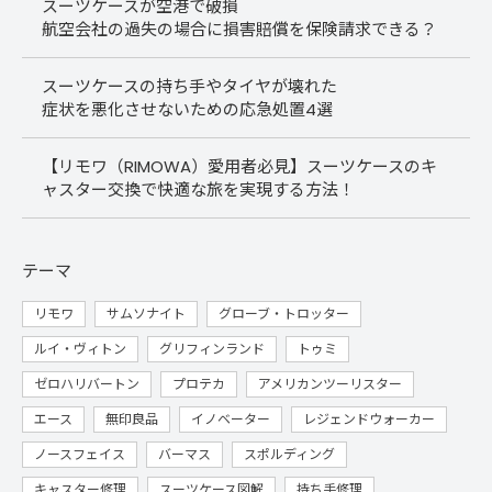
スーツケースが空港で破損
航空会社の過失の場合に損害賠償を保険請求できる？
スーツケースの持ち手やタイヤが壊れた
症状を悪化させないための応急処置4選
【リモワ（RIMOWA）愛用者必見】スーツケースのキ
ャスター交換で快適な旅を実現する方法！
テーマ
リモワ
サムソナイト
グローブ・トロッター
ルイ・ヴィトン
グリフィンランド
トゥミ
ゼロハリバートン
プロテカ
アメリカンツーリスター
エース
無印良品
イノベーター
レジェンドウォーカー
ノースフェイス
バーマス
スポルディング
キャスター修理
スーツケース図解
持ち手修理