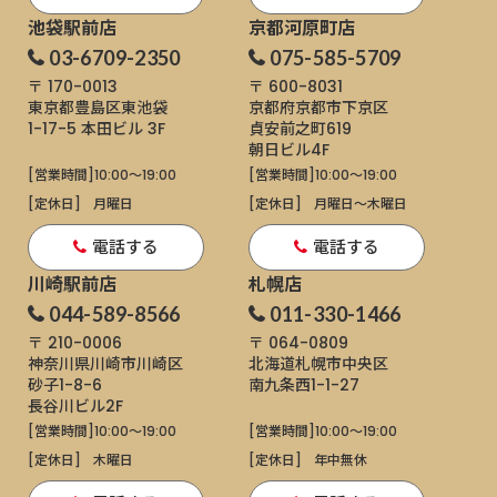
池袋駅前店
京都河原町店
03-6709-2350
075-585-5709
〒 170-0013
〒 600-8031
東京都豊島区東池袋
京都府京都市下京区
1-17-5
本田ビル 3F
貞安前之町619
朝日ビル4F
[営業時間]
10:00～19:00
[営業時間]
10:00～19:00
[定休日]
月曜日
[定休日]
月曜日〜木曜日
電話する
電話する
川崎駅前店
札幌店
044-589-8566
011-330-1466
〒 210-0006
〒 064-0809
神奈川県川崎市川崎区
北海道札幌市中央区
砂子1-8-6
南九条西1-1-27
長谷川ビル2F
[営業時間]
10:00～19:00
[営業時間]
10:00～19:00
[定休日]
木曜日
[定休日]
年中無休