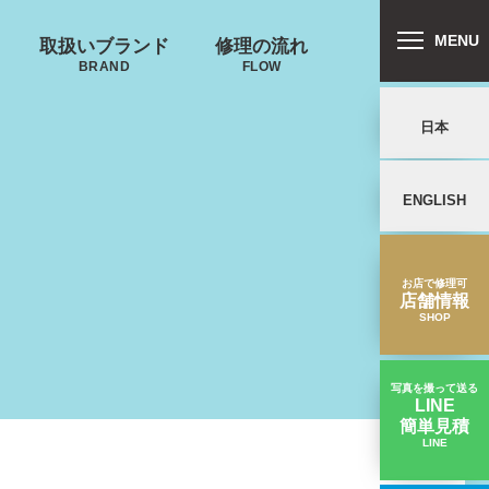
MENU
取扱いブランド
修理の流れ
BRAND
FLOW
日本
ENGLISH
リバートン
プロテカ
鍵･ファスナーの
郵送修理の流れ
キャスター・タ
ALLIBURTON
PROTECA
故障
イヤ
を交換したい
お店で修理可
店舗情報
SHOP
写真を撮って送る
LINE
簡単見積
ンドウォーカ
ノースフェイス
LINE
タイヤが摩耗しているキャスター交換｜ACEスーツケース修理実績
ー
THE NORTH FACE
ND WALKER