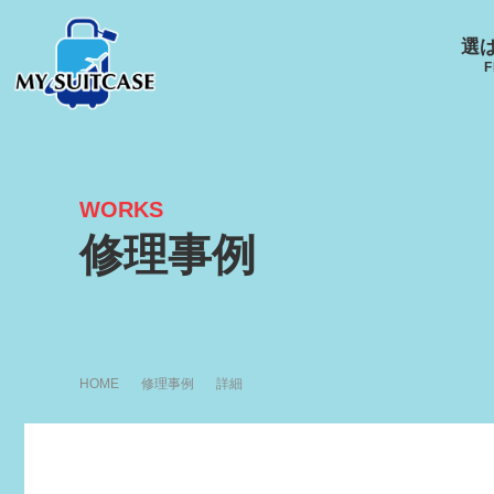
選
F
WORKS
サムソナイト
グローブ･トロッター
ルイ
修理事例
キャスター
Samsonite
GLOBE-TROTTER
LOUI
HOME
修理事例
詳細
アメリカンツーリスタ
エース
ー
ACE
R
AMERICANTOURISTER