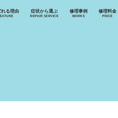
ばれる理由
症状から選ぶ
修理事例
修理料金
EATURE
REPAIR SERVICE
WORKS
PRICE
来店修理の流れ
･ヴィトン
リモワ
トゥミ
ゼロハ
ボディーの
ハンドルの
破損
S VUITTON
RIMOWA
TUMI
ZERO H
凹み･割れ等
故障
ローロー
無印良品
イノベーター
レジェ
AWROW
MUJI
INNOVATOR
LEAGE