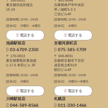
〒 150-0031
〒 651-0094
東京都渋谷区桜丘
兵庫県神戸市中央区
15-19
琴ノ緒町5-2-2
三信ビル4F
[営業時間]
10:00～19:00
[営業時間]
10:00～19:00
[定休日]
月曜日・火曜日
[定休日]
水曜日
電話する
電話する
池袋駅前店
京都河原町店
03-6709-2350
075-585-5709
〒 170-0013
〒 600-8031
東京都豊島区東池袋
京都府京都市下京区
1-17-5
本田ビル 3F
貞安前之町619
朝日ビル4F
[営業時間]
10:00～19:00
[営業時間]
10:00～19:00
[定休日]
月曜日
[定休日]
月曜日〜木曜日
電話する
電話する
川崎駅前店
札幌店
044-589-8566
011-330-1466