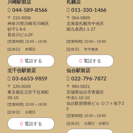
川崎駅前店
札幌店
044-589-8566
011-330-1466
〒 210-0006
〒 064-0809
神奈川県川崎市川崎区
北海道札幌市中央区
砂子1-8-6
南九条西1-1-27
長谷川ビル2F
[営業時間]
10:00～19:00
[営業時間]
10:00～19:00
[定休日]
木曜日
[定休日]
年中無休
電話する
電話する
北千住駅前店
仙台駅前店
03-6633-9859
022-796-7872
〒 120-0026
〒 980-0021
東京都足立区千住旭町
宮城県仙台市青葉区
39-10
中央1-10-10
仙台駅前開発ビル ロフト地下2
[営業時間]
10:00～19:00
F
[定休日]
火曜日
[営業時間]
10:00～19:00
電話する
[定休日]
火曜日・水曜日