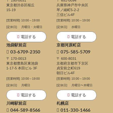
〒 150-0031
〒 651-0094
東京都渋谷区桜丘
兵庫県神戸市中央区
15-19
琴ノ緒町5-2-2
三信ビル4F
[営業時間]
10:00～19:00
[営業時間]
10:00～19:00
[定休日]
月曜日・火曜日
[定休日]
水曜日
電話する
電話する
池袋駅前店
京都河原町店
03-6709-2350
075-585-5709
〒 170-0013
〒 600-8031
東京都豊島区東池袋
京都府京都市下京区
1-17-5
本田ビル 3F
貞安前之町619
朝日ビル4F
[営業時間]
10:00～19:00
[営業時間]
10:00～19:00
[定休日]
月曜日
[定休日]
月曜日〜木曜日
電話する
電話する
川崎駅前店
札幌店
044-589-8566
011-330-1466