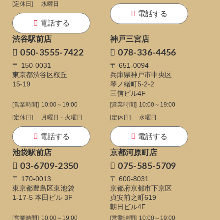
[定休日]
水曜日
電話する
電話する
渋谷駅前店
神戸三宮店
050-3555-7422
078-336-4456
〒 150-0031
〒 651-0094
東京都渋谷区桜丘
兵庫県神戸市中央区
15-19
琴ノ緒町5-2-2
三信ビル4F
[営業時間]
10:00～19:00
[営業時間]
10:00～19:00
[定休日]
月曜日・火曜日
[定休日]
水曜日
電話する
電話する
池袋駅前店
京都河原町店
03-6709-2350
075-585-5709
〒 170-0013
〒 600-8031
東京都豊島区東池袋
京都府京都市下京区
1-17-5
本田ビル 3F
貞安前之町619
朝日ビル4F
[営業時間]
10:00～19:00
[営業時間]
10:00～19:00