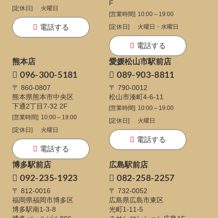
F
[定休日]
火曜日
[営業時間]
10:00～19:00
電話する
[定休日]
火曜日・水曜日
電話する
熊本店
愛媛松山市駅前店
096-300-5181
089-903-8811
〒 860-0807
〒 790-0012
熊本県熊本市中央区
松山市湊町4-6-11
下通
2丁目7-32 2F
[営業時間]
10:00～19:00
[営業時間]
10:00～19:00
[定休日]
火曜日
[定休日]
火曜日
電話する
電話する
博多駅前店
広島駅前店
092-235-1923
082-258-2257
〒 812-0016
〒 732-0052
福岡県福岡市博多区
広島県広島市東区
博多駅南1-3-8
光町1-11-5