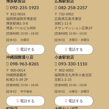
博多駅前店
広島駅前店
092-235-1923
082-258-2257
〒 812-0016
〒 732-0052
福岡県福岡市博多区
広島県広島市東区
博多駅南1-3-8
光町1-11-5
博多パールビル806
チサンマンション広島1F
[営業時間]
10:00～19:00
[営業時間]
10:00～19:00
[定休日]
火曜日
[定休日]
月曜日・木曜日
電話する
電話する
沖縄国際通り店
小倉駅前店
098-963-8265
093-330-1110
〒 900-0014
〒 802-0002
沖縄県那覇市
福岡県北九州市小倉北区
松尾2-5-39 2F
京町1-2-15
[営業時間]
10:00～19:00
[営業時間]
10:00～19:00
[定休日]
年中無休
[定休日]
火曜日・水曜日
電話する
電話する
町田店
大阪なんば店