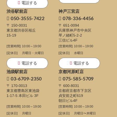
電話する
渋谷駅前店
神戸三宮店
050-3555-7422
078-336-4456
〒 150-0031
〒 651-0094
東京都渋谷区桜丘
兵庫県神戸市中央区
15-19
琴ノ緒町5-2-2
三信ビル4F
[営業時間]
10:00～19:00
[営業時間]
10:00～19:00
[定休日]
月曜日・火曜日
[定休日]
水曜日
電話する
電話する
池袋駅前店
京都河原町店
03-6709-2350
075-585-5709
〒 170-0013
〒 600-8031
東京都豊島区東池袋
京都府京都市下京区
1-17-5
本田ビル 3F
貞安前之町619
朝日ビル4F
[営業時間]
10:00～19:00
[営業時間]
10:00～19:00
[定休日]
月曜日
[定休日]
月曜日〜木曜日