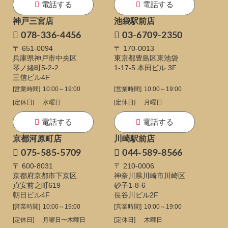
電話する
電話する
神戸三宮店
池袋駅前店
078-336-4456
03-6709-2350
〒 651-0094
〒 170-0013
兵庫県神戸市中央区
東京都豊島区東池袋
琴ノ緒町5-2-2
1-17-5
本田ビル 3F
三信ビル4F
[営業時間]
10:00～19:00
[営業時間]
10:00～19:00
[定休日]
水曜日
[定休日]
月曜日
電話する
電話する
京都河原町店
川崎駅前店
075-585-5709
044-589-8566
〒 600-8031
〒 210-0006
京都府京都市下京区
神奈川県川崎市川崎区
貞安前之町619
砂子1-8-6
朝日ビル4F
長谷川ビル2F
[営業時間]
10:00～19:00
[営業時間]
10:00～19:00
[定休日]
月曜日〜木曜日
[定休日]
木曜日