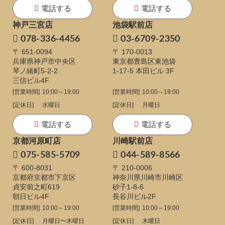
電話する
電話する
神戸三宮店
池袋駅前店
078-336-4456
03-6709-2350
〒 651-0094
〒 170-0013
兵庫県神戸市中央区
東京都豊島区東池袋
琴ノ緒町5-2-2
1-17-5
本田ビル 3F
三信ビル4F
[営業時間]
10:00～19:00
[営業時間]
10:00～19:00
[定休日]
水曜日
[定休日]
月曜日
電話する
電話する
京都河原町店
川崎駅前店
075-585-5709
044-589-8566
〒 600-8031
〒 210-0006
京都府京都市下京区
神奈川県川崎市川崎区
貞安前之町619
砂子1-8-6
朝日ビル4F
長谷川ビル2F
[営業時間]
10:00～19:00
[営業時間]
10:00～19:00
[定休日]
月曜日〜木曜日
[定休日]
木曜日