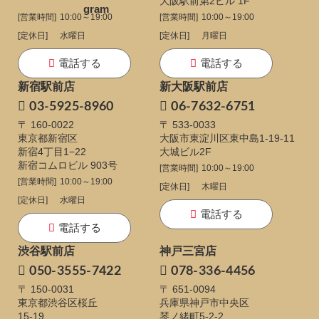
大阪駅前第2ビル 1F
[営業時間]
10:00～19:00
[営業時間]
10:00～19:00
[定休日]
水曜日
[定休日]
月曜日
電話する
電話する
新宿駅前店
新大阪駅前店
03-5925-8960
06-7632-6751
〒 160-0022
〒 533-0033
東京都新宿区
大阪市東淀川区東中島1-19-11
新宿4丁目1−22
大城ビル2F
新宿コムロビル 903号
[営業時間]
10:00～19:00
[営業時間]
10:00～19:00
[定休日]
木曜日
[定休日]
水曜日
電話する
電話する
渋谷駅前店
神戸三宮店
050-3555-7422
078-336-4456
〒 150-0031
〒 651-0094
東京都渋谷区桜丘
兵庫県神戸市中央区
15-19
琴ノ緒町5-2-2