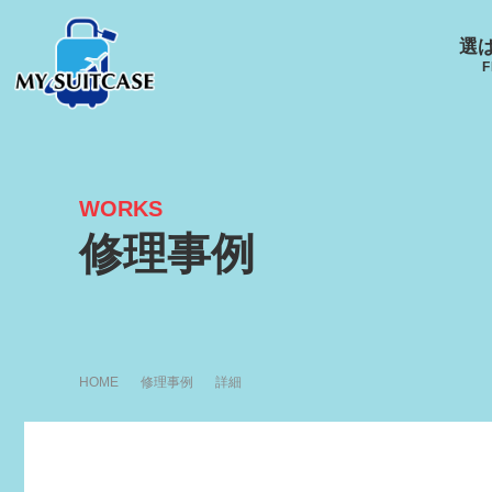
選
F
WORKS
サムソナイト
グローブ･トロッター
ルイ
修理事例
キャスター
Samsonite
GLOBE-TROTTER
LOUI
エース
ACE
R
HOME
修理事例
詳細
アメリカンツーリスタ
ー
AMERICANTOURISTER