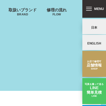
MENU
取扱いブランド
修理の流れ
BRAND
FLOW
日本
プロテカ
PROTECA
ENGLISH
リバートン
鍵･ファスナーの
キャスター・タ
ALLIBURTON
故障
イヤ
を交換したい
お店で修理可
店舗情報
SHOP
ンドウォーカ
ノースフェイス
ー
THE NORTH FACE
ND WALKER
写真を撮って送る
LINE
簡単見積
LINE
タイヤが摩耗して動きが悪い｜サムソナイトスーツケース修理実績