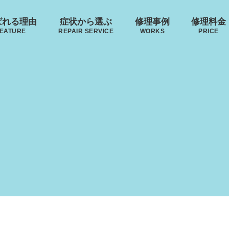
ばれる理由
症状から選ぶ
修理事例
修理料金
EATURE
REPAIR SERVICE
WORKS
PRICE
･ヴィトン
リモワ
トゥミ
ゼロハ
来店修理の流れ
ボディーの
ハンドルの
郵送修理の流れ
破損
S VUITTON
RIMOWA
TUMI
ZERO H
凹み･割れ等
故障
ローロー
無印良品
イノベーター
レジェ
AWROW
MUJI
INNOVATOR
LEAGE