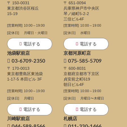
〒 150-0031
〒 651-0094
東京都渋谷区桜丘
兵庫県神戸市中央区
15-19
琴ノ緒町5-2-2
三信ビル4F
[営業時間]
10:00～19:00
[営業時間]
10:00～19:00
[定休日]
月曜日・火曜日
[定休日]
水曜日
電話する
電話する
池袋駅前店
京都河原町店
03-6709-2350
075-585-5709
〒 170-0013
〒 600-8031
東京都豊島区東池袋
京都府京都市下京区
1-17-5
本田ビル 3F
貞安前之町619
朝日ビル4F
[営業時間]
10:00～19:00
[営業時間]
10:00～19:00
[定休日]
月曜日
[定休日]
月曜日〜木曜日
電話する
電話する
川崎駅前店
札幌店
044-589-8566
011-330-1466