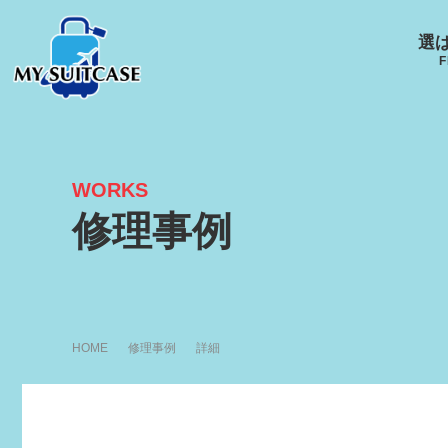
選
F
WORKS
サムソナイト
グローブ･トロッター
ルイ
修理事例
キャスター
Samsonite
GLOBE-TROTTER
LOUI
HOME
修理事例
詳細
アメリカンツーリスタ
エース
ー
ACE
R
AMERICANTOURISTER