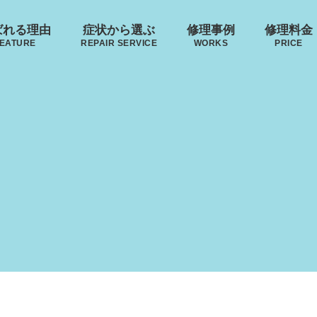
ばれる理由
症状から選ぶ
修理事例
修理料金
EATURE
REPAIR SERVICE
WORKS
PRICE
来店修理の流れ
郵送修理の流れ
･ヴィトン
リモワ
トゥミ
ゼロハ
ボディーの
ハンドルの
破損
S VUITTON
RIMOWA
TUMI
ZERO H
凹み･割れ等
故障
ローロー
無印良品
イノベーター
レジェ
AWROW
MUJI
INNOVATOR
LEAGE