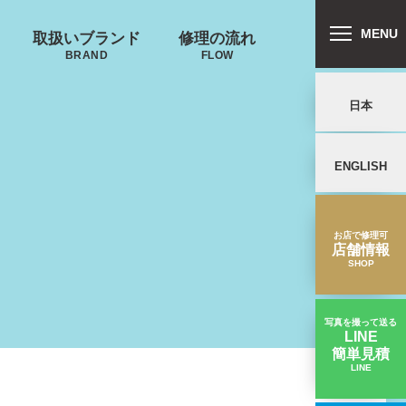
MENU
取扱いブランド
修理の流れ
BRAND
FLOW
日本
ENGLISH
リバートン
プロテカ
鍵･ファスナーの
キャスター・タ
ALLIBURTON
PROTECA
故障
イヤ
を交換したい
お店で修理可
店舗情報
SHOP
写真を撮って送る
LINE
簡単見積
ンドウォーカ
ノースフェイス
LINE
タイヤが摩耗した｜TITAN修理実績
ー
THE NORTH FACE
ND WALKER