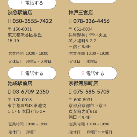
電話する
渋谷駅前店
神戸三宮店
050-3555-7422
078-336-4456
〒 150-0031
〒 651-0094
東京都渋谷区桜丘
兵庫県神戸市中央区
15-19
琴ノ緒町5-2-2
三信ビル4F
[営業時間]
10:00～19:00
[営業時間]
10:00～19:00
[定休日]
月曜日・火曜日
[定休日]
水曜日
電話する
電話する
池袋駅前店
京都河原町店
03-6709-2350
075-585-5709
〒 170-0013
〒 600-8031
東京都豊島区東池袋
京都府京都市下京区
1-17-5
本田ビル 3F
貞安前之町619
朝日ビル4F
[営業時間]
10:00～19:00
[営業時間]
10:00～19:00
[定休日]
月曜日
[定休日]
月曜日〜木曜日