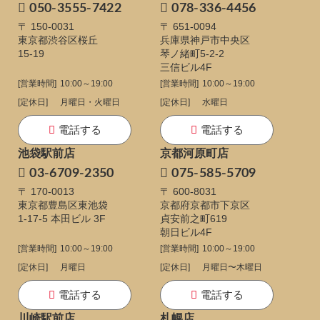
050-3555-7422
078-336-4456
〒 150-0031
〒 651-0094
東京都渋谷区桜丘
兵庫県神戸市中央区
15-19
琴ノ緒町5-2-2
三信ビル4F
[営業時間]
10:00～19:00
[営業時間]
10:00～19:00
[定休日]
月曜日・火曜日
[定休日]
水曜日
電話する
電話する
池袋駅前店
京都河原町店
03-6709-2350
075-585-5709
〒 170-0013
〒 600-8031
東京都豊島区東池袋
京都府京都市下京区
1-17-5
本田ビル 3F
貞安前之町619
朝日ビル4F
[営業時間]
10:00～19:00
[営業時間]
10:00～19:00
[定休日]
月曜日
[定休日]
月曜日〜木曜日
電話する
電話する
川崎駅前店
札幌店