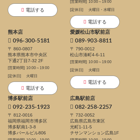
[営業時間]
10:00～19:00
電話する
[定休日]
火曜日・水曜日
電話する
熊本店
愛媛松山市駅前店
096-300-5181
089-903-8811
〒 860-0807
〒 790-0012
熊本県熊本市中央区
松山市湊町4-6-11
下通
2丁目7-32 2F
[営業時間]
10:00～19:00
[営業時間]
10:00～19:00
[定休日]
火曜日
[定休日]
火曜日
電話する
電話する
博多駅前店
広島駅前店
092-235-1923
082-258-2257
〒 812-0016
〒 732-0052
福岡県福岡市博多区
広島県広島市東区
博多駅南1-3-8
光町1-11-5
博多パールビル806
チサンマンション広島1F