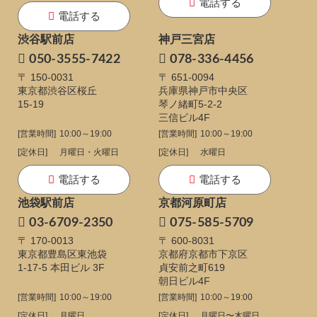
電話する
電話する
渋谷駅前店
神戸三宮店
050-3555-7422
078-336-4456
〒 150-0031
〒 651-0094
東京都渋谷区桜丘
兵庫県神戸市中央区
15-19
琴ノ緒町5-2-2
三信ビル4F
[営業時間]
10:00～19:00
[営業時間]
10:00～19:00
[定休日]
月曜日・火曜日
[定休日]
水曜日
電話する
電話する
池袋駅前店
京都河原町店
03-6709-2350
075-585-5709
〒 170-0013
〒 600-8031
東京都豊島区東池袋
京都府京都市下京区
1-17-5
本田ビル 3F
貞安前之町619
朝日ビル4F
[営業時間]
10:00～19:00
[営業時間]
10:00～19:00
[定休日]
月曜日
[定休日]
月曜日〜木曜日