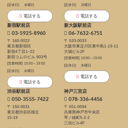
[定休日]
水曜日
[定休日]
月曜日
電話する
電話する
新宿駅前店
新大阪駅前店
03-5925-8960
06-7632-6751
〒 160-0022
〒 533-0033
東京都新宿区
大阪市東淀川区東中島1-19-11
新宿4丁目1−22
大城ビル2F
新宿コムロビル 903号
[営業時間]
10:00～19:00
[営業時間]
10:00～19:00
[定休日]
木曜日
[定休日]
水曜日
電話する
電話する
渋谷駅前店
神戸三宮店
050-3555-7422
078-336-4456
〒 150-0031
〒 651-0094
東京都渋谷区桜丘
兵庫県神戸市中央区
15-19
琴ノ緒町5-2-2
三信ビル4F