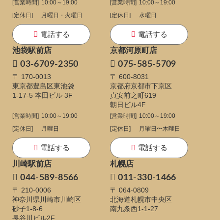
[営業時間]
10:00～19:00
[営業時間]
10:00～19:00
[定休日]
月曜日・火曜日
[定休日]
水曜日
電話する
電話する
池袋駅前店
京都河原町店
03-6709-2350
075-585-5709
〒 170-0013
〒 600-8031
東京都豊島区東池袋
京都府京都市下京区
1-17-5
本田ビル 3F
貞安前之町619
朝日ビル4F
[営業時間]
10:00～19:00
[営業時間]
10:00～19:00
[定休日]
月曜日
[定休日]
月曜日〜木曜日
電話する
電話する
川崎駅前店
札幌店
044-589-8566
011-330-1466
〒 210-0006
〒 064-0809
神奈川県川崎市川崎区
北海道札幌市中央区
砂子1-8-6
南九条西1-1-27
長谷川ビル2F