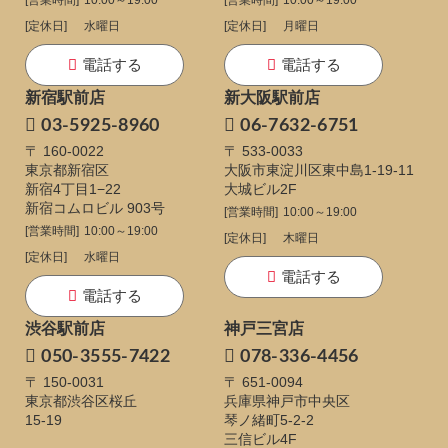
[定休日]
水曜日
[定休日]
月曜日
電話する
電話する
新宿駅前店
新大阪駅前店
03-5925-8960
06-7632-6751
〒 160-0022
〒 533-0033
東京都新宿区
大阪市東淀川区東中島1-19-11
新宿4丁目1−22
大城ビル2F
新宿コムロビル 903号
[営業時間]
10:00～19:00
[営業時間]
10:00～19:00
[定休日]
木曜日
[定休日]
水曜日
電話する
電話する
渋谷駅前店
神戸三宮店
050-3555-7422
078-336-4456
〒 150-0031
〒 651-0094
東京都渋谷区桜丘
兵庫県神戸市中央区
15-19
琴ノ緒町5-2-2
三信ビル4F